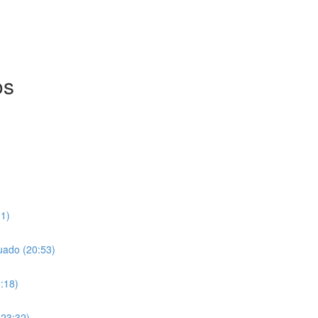
os
31)
uado (20:53)
:18)
(23:32)