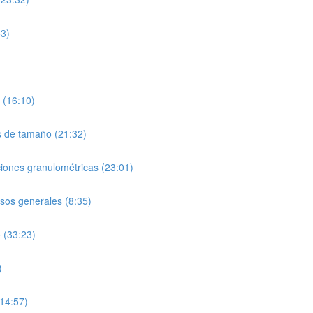
53)
 (16:10)
es de tamaño (21:32)
ciones granulométricas (23:01)
sos generales (8:35)
o (33:23)
)
(14:57)